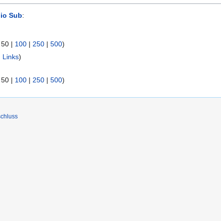
io Sub
:
|
50
|
100
|
250
|
500
)
 Links
)
|
50
|
100
|
250
|
500
)
chluss