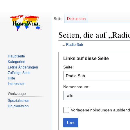
Seite
Diskussion
Seiten, die auf „Radi
←
Radio Sub
Zur
Zur
Hauptseite
Links auf diese Seite
Navigation
Suche
Kategorien
Seite:
springen
springen
Letzte Änderungen
Zufällige Seite
Hilfe
Impressum
Namensraum:
Werkzeuge
alle
Spezialseiten
Druckversion
Vorlageneinbindungen ausblen
Los