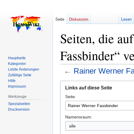
Seite
Diskussion
Lesen
Seiten, die au
Fassbinder“ ve
Hauptseite
Kategorien
←
Rainer Werner Fa
Letzte Änderungen
Zufällige Seite
Hilfe
Zur
Zur
Impressum
Links auf diese Seite
Navigation
Suche
Seite:
springen
springen
Werkzeuge
Spezialseiten
Druckversion
Namensraum:
alle