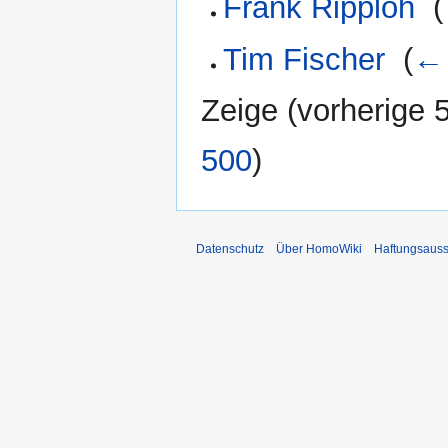
Frank Ripploh
‎
(
Tim Fischer
‎
(
← 
Zeige (
vorherige 
500
)
Datenschutz
Über HomoWiki
Haftungsauss