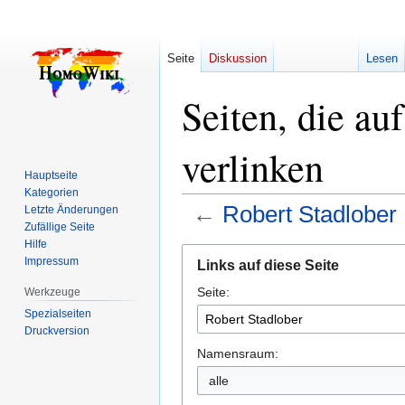
Seite
Diskussion
Lesen
Seiten, die au
verlinken
Hauptseite
Kategorien
←
Robert Stadlober
Letzte Änderungen
Zufällige Seite
Hilfe
Zur
Zur
Impressum
Links auf diese Seite
Navigation
Suche
Seite:
springen
springen
Werkzeuge
Spezialseiten
Druckversion
Namensraum:
alle