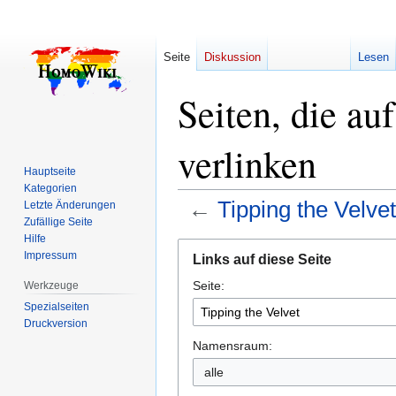
Seite
Diskussion
Lesen
Seiten, die au
verlinken
Hauptseite
Kategorien
←
Tipping the Velvet
Letzte Änderungen
Zufällige Seite
Hilfe
Zur
Zur
Impressum
Links auf diese Seite
Navigation
Suche
Seite:
springen
springen
Werkzeuge
Spezialseiten
Druckversion
Namensraum:
alle