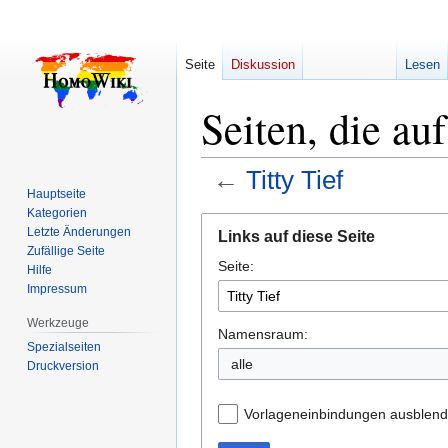
Seite
Diskussion
Lesen
Seiten, die auf
←
Titty Tief
Hauptseite
Kategorien
Zur
Zur
Letzte Änderungen
Links auf diese Seite
Navigation
Suche
Zufällige Seite
Seite:
springen
springen
Hilfe
Impressum
Werkzeuge
Namensraum:
Spezialseiten
alle
Druckversion
Vorlageneinbindungen ausblen