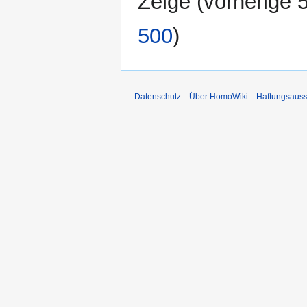
Zeige (
vorherige 
500
)
Datenschutz
Über HomoWiki
Haftungsauss