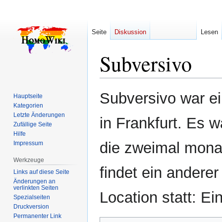
Seite
Diskussion
Lesen
Subversivo
Zur
Zur
Subversivo war ei
Hauptseite
Navigation
Suche
Kategorien
springen
springen
Letzte Änderungen
in Frankfurt. Es 
Zufällige Seite
Hilfe
die zweimal monat
Impressum
Werkzeuge
findet ein anderer
Links auf diese Seite
Änderungen an
verlinkten Seiten
Location statt: E
Spezialseiten
Druckversion
Permanenter Link