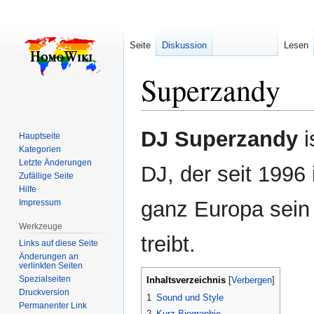
Seite
Diskussion
Lesen
Superzandy
Zur
Zur
DJ Superzandy
i
Hauptseite
Navigation
Suche
Kategorien
springen
springen
Letzte Änderungen
DJ, der seit 1996 
Zufällige Seite
Hilfe
ganz Europa sei
Impressum
Werkzeuge
treibt.
Links auf diese Seite
Änderungen an
verlinkten Seiten
Spezialseiten
Inhaltsverzeichnis
Druckversion
1
Sound und Style
Permanenter Link
2
Kurz-Biographie