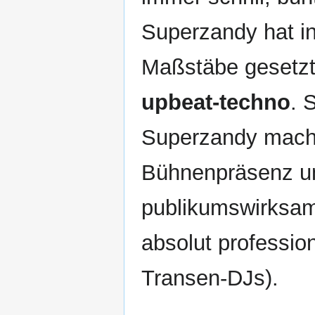
Superzandy hat in
Maßstäbe gesetzt
upbeat-techno
. 
Superzandy mac
Bühnenpräsenz un
publikumswirksam
absolut profession
Transen-DJs).