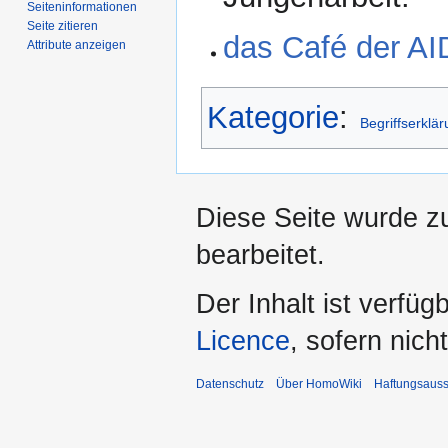
Seiten­­informationen
Seite zitieren
das Café der AID
Attribute anzeigen
Kategorie
:
Begriffserklä
Diese Seite wurde z
bearbeitet.
Der Inhalt ist verfüg
Licence
, sofern nic
Datenschutz
Über HomoWiki
Haftungsauss