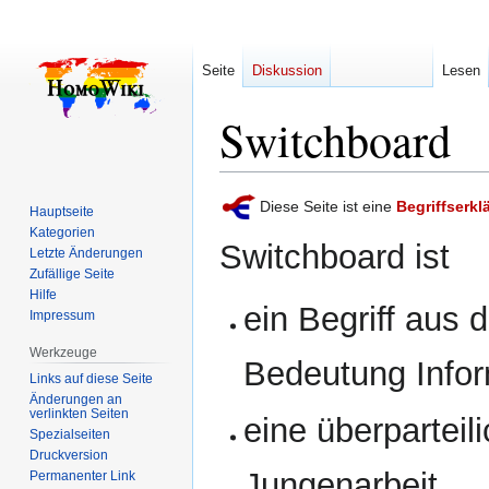
Seite
Diskussion
Lesen
Switchboard
Zur
Zur
Diese Seite ist eine
Begriffserkl
Hauptseite
Navigation
Suche
Kategorien
Switchboard ist
springen
springen
Letzte Änderungen
Zufällige Seite
Hilfe
ein Begriff aus
Impressum
Werkzeuge
Bedeutung Infor
Links auf diese Seite
Änderungen an
verlinkten Seiten
eine überparteil
Spezialseiten
Druckversion
Jungenarbeit.
Permanenter Link