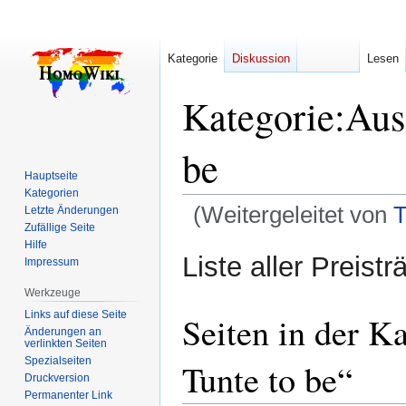
Kategorie
Diskussion
Lesen
Kategorie
:
Aus
be
Hauptseite
Kategorien
(Weitergeleitet von
T
Letzte Änderungen
Zufällige Seite
Hilfe
Zur
Zur
Liste aller Preist
Impressum
Navigation
Suche
springen
springen
Werkzeuge
Links auf diese Seite
Seiten in der K
Änderungen an
verlinkten Seiten
Spezialseiten
Tunte to be“
Druckversion
Permanenter Link