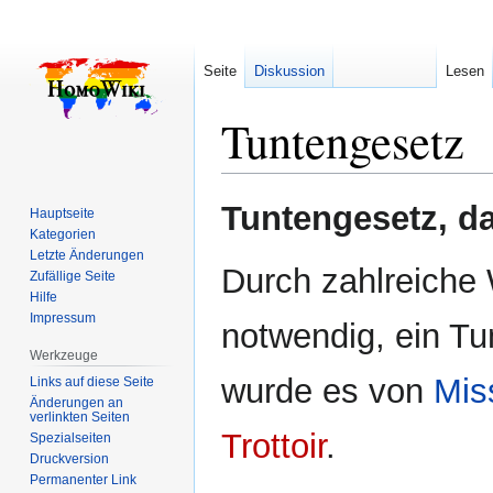
Seite
Diskussion
Lesen
Tuntengesetz
Zur
Zur
Tuntengesetz, d
Hauptseite
Navigation
Suche
Kategorien
springen
springen
Letzte Änderungen
Durch zahlreiche
Zufällige Seite
Hilfe
Impressum
notwendig, ein Tu
Werkzeuge
wurde es von
Mis
Links auf diese Seite
Änderungen an
verlinkten Seiten
Trottoir
.
Spezialseiten
Druckversion
Permanenter Link