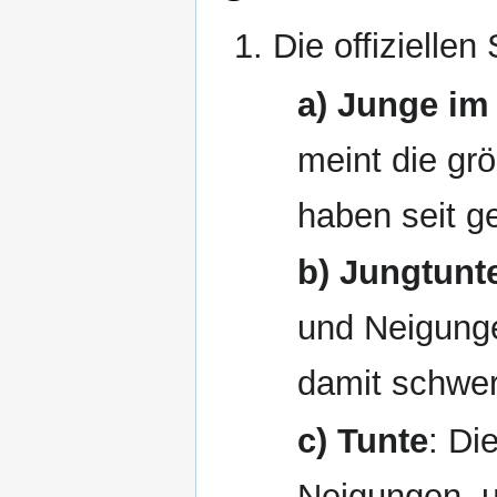
Die offiziellen
a) Junge i
meint die gr
haben seit g
b) Jungtunt
und Neigunge
damit schwe
c) Tunte
: Di
Neigungen, u