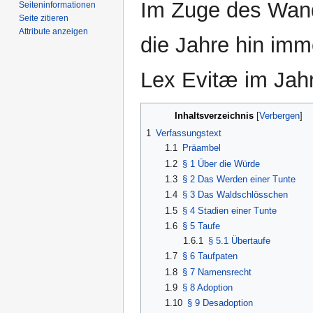
Im Zuge des Wand
Seiten­­informationen
Seite zitieren
Attribute anzeigen
die Jahre hin imm
Lex Evitæ im Jahr
Inhaltsverzeichnis
1
Verfassungstext
1.1
Präambel
1.2
§ 1 Über die Würde
1.3
§ 2 Das Werden einer Tunte
1.4
§ 3 Das Waldschlösschen
1.5
§ 4 Stadien einer Tunte
1.6
§ 5 Taufe
1.6.1
§ 5.1 Übertaufe
1.7
§ 6 Taufpaten
1.8
§ 7 Namensrecht
1.9
§ 8 Adoption
1.10
§ 9 Desadoption