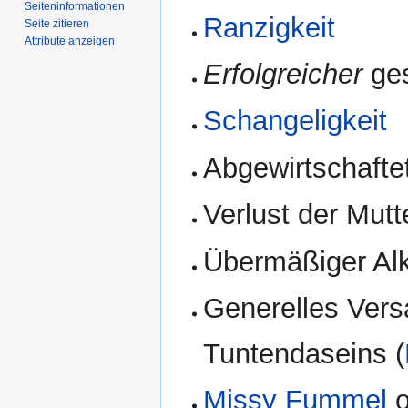
Seiten­­informationen
Ranzigkeit
Seite zitieren
Attribute anzeigen
Erfolgreicher
ges
Schangeligkeit
Abgewirtschaft
Verlust der Mut
Übermäßiger Al
Generelles Vers
Tuntendaseins (
Missy Fummel
o