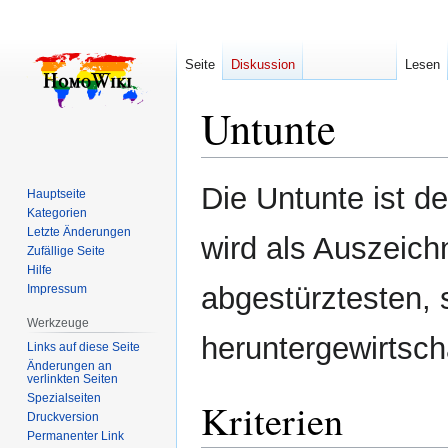
Seite
Diskussion
Lesen
Untunte
Zur
Zur
Die Untunte ist 
Hauptseite
Navigation
Suche
Kategorien
springen
springen
Letzte Änderungen
wird als Auszeich
Zufällige Seite
Hilfe
abgestürztesten, 
Impressum
Werkzeuge
heruntergewirtsch
Links auf diese Seite
Änderungen an
verlinkten Seiten
Spezialseiten
Kriterien
Druckversion
Permanenter Link