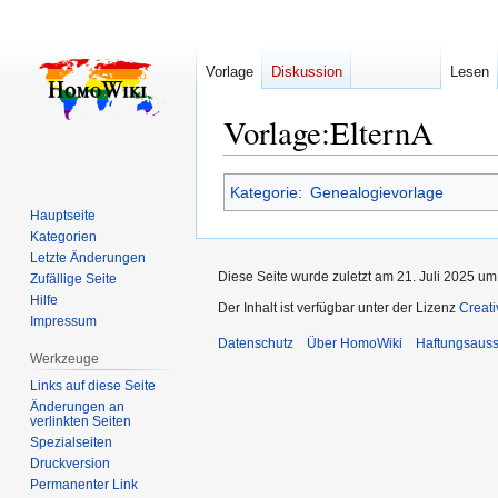
Vorlage
Diskussion
Lesen
Vorlage
:
ElternA
Zur
Zur
Kategorie
:
Genealogievorlage
Navigation
Suche
Hauptseite
springen
springen
Kategorien
Letzte Änderungen
Diese Seite wurde zuletzt am 21. Juli 2025 um
Zufällige Seite
Hilfe
Der Inhalt ist verfügbar unter der Lizenz
Creat
Impressum
Datenschutz
Über HomoWiki
Haftungsauss
Werkzeuge
Links auf diese Seite
Änderungen an
verlinkten Seiten
Spezialseiten
Druckversion
Permanenter Link