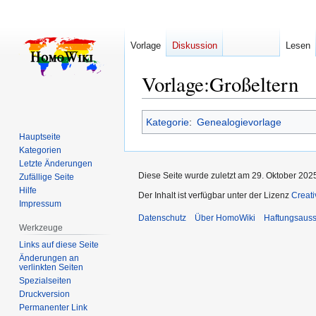
Vorlage
Diskussion
Lesen
Vorlage
:
Großeltern
Zur
Zur
Kategorie
:
Genealogievorlage
Navigation
Suche
Hauptseite
springen
springen
Kategorien
Letzte Änderungen
Diese Seite wurde zuletzt am 29. Oktober 202
Zufällige Seite
Hilfe
Der Inhalt ist verfügbar unter der Lizenz
Creat
Impressum
Datenschutz
Über HomoWiki
Haftungsauss
Werkzeuge
Links auf diese Seite
Änderungen an
verlinkten Seiten
Spezialseiten
Druckversion
Permanenter Link