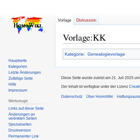
Vorlage
Diskussion
Vorlage
:
KK
Zur
Zur
Kategorie
:
Genealogievorlage
Navigation
Suche
Hauptseite
springen
springen
Kategorien
Letzte Änderungen
Diese Seite wurde zuletzt am 21. Juli 2025 um
Zufällige Seite
Hilfe
Der Inhalt ist verfügbar unter der Lizenz
Creat
Impressum
Datenschutz
Über HomoWiki
Haftungsauss
Werkzeuge
Links auf diese Seite
Änderungen an
verlinkten Seiten
Spezialseiten
Druckversion
Permanenter Link