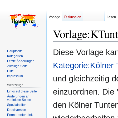
Vorlage
Diskussion
Lesen
Vorlage
:
KTun
Zur
Zur
Diese Vorlage ka
Hauptseite
Navigation
Suche
Kategorien
springen
springen
Letzte Änderungen
Kategorie:Kölner 
Zufällige Seite
Hilfe
und gleichzeitig d
Impressum
Werkzeuge
einzuordnen. Die 
Links auf diese Seite
Änderungen an
verlinkten Seiten
den Kölner Tuntenh
Spezialseiten
Druckversion
Permanenter Link