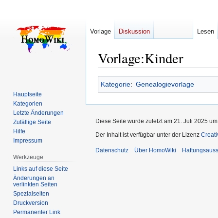
Vorlage
Diskussion
Lesen
Vorlage
:
Kinder
Zur
Zur
Kategorie
:
Genealogievorlage
Navigation
Suche
Hauptseite
springen
springen
Kategorien
Letzte Änderungen
Diese Seite wurde zuletzt am 21. Juli 2025 um
Zufällige Seite
Hilfe
Der Inhalt ist verfügbar unter der Lizenz
Creat
Impressum
Datenschutz
Über HomoWiki
Haftungsauss
Werkzeuge
Links auf diese Seite
Änderungen an
verlinkten Seiten
Spezialseiten
Druckversion
Permanenter Link