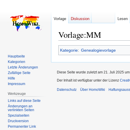
Vorlage
Diskussion
Lesen
Vorlage
:
MM
Zur
Zur
Kategorie
:
Genealogievorlage
Navigation
Suche
Hauptseite
springen
springen
Kategorien
Letzte Änderungen
Diese Seite wurde zuletzt am 21. Juli 2025 um
Zufällige Seite
Hilfe
Der Inhalt ist verfügbar unter der Lizenz
Creat
Impressum
Datenschutz
Über HomoWiki
Haftungsauss
Werkzeuge
Links auf diese Seite
Änderungen an
verlinkten Seiten
Spezialseiten
Druckversion
Permanenter Link