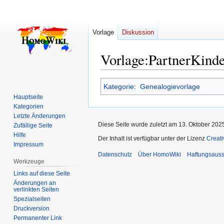
Vorlage
Diskussion
Vorlage
:
PartnerKind
Zur
Zur
Kategorie
:
Genealogievorlage
Navigation
Suche
Hauptseite
springen
springen
Kategorien
Letzte Änderungen
Diese Seite wurde zuletzt am 13. Oktober 202
Zufällige Seite
Hilfe
Der Inhalt ist verfügbar unter der Lizenz
Creat
Impressum
Datenschutz
Über HomoWiki
Haftungsauss
Werkzeuge
Links auf diese Seite
Änderungen an
verlinkten Seiten
Spezialseiten
Druckversion
Permanenter Link