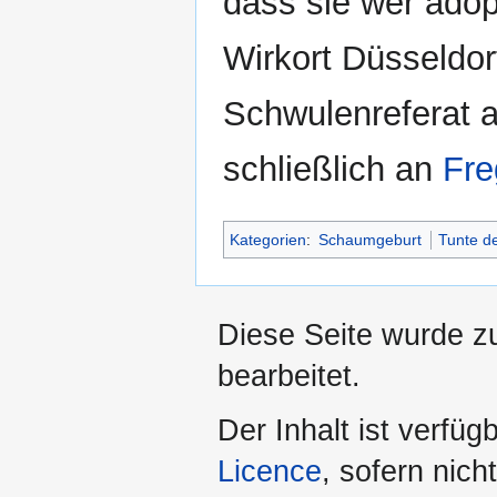
dass sie wer adop
Wirkort Düsseldorf
Schwulenreferat a
schließlich an
Fre
Kategorien
:
Schaumgeburt
Tunte d
Diese Seite wurde z
bearbeitet.
Der Inhalt ist verfüg
Licence
, sofern nic