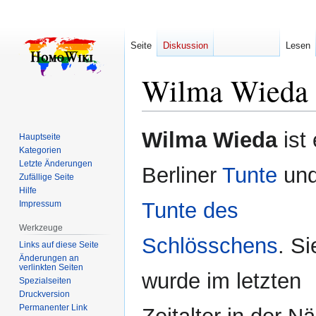
Seite
Diskussion
Lesen
Wilma Wieda
Zur
Zur
Wilma Wieda
ist 
Hauptseite
Navigation
Suche
Kategorien
springen
springen
Letzte Änderungen
Berliner
Tunte
un
Zufällige Seite
Hilfe
Tunte des
Impressum
Werkzeuge
Schlösschens
. Si
Links auf diese Seite
Änderungen an
verlinkten Seiten
wurde im letzten
Spezialseiten
Druckversion
Permanenter Link