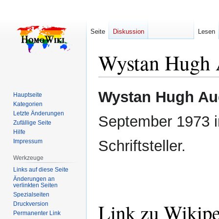
Seite
Diskussion
Lesen
Wystan Hugh
Zur
Zur
Wystan Hugh A
Hauptseite
Navigation
Suche
Kategorien
springen
springen
Letzte Änderungen
September 1973 in
Zufällige Seite
Hilfe
Schriftsteller.
Impressum
Werkzeuge
Links auf diese Seite
Änderungen an
verlinkten Seiten
Spezialseiten
Link zu Wikip
Druckversion
Permanenter Link