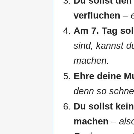
Du sollst den
verfluchen
– 
Am 7. Tag sol
sind, kannst d
machen.
Ehre deine M
denn so schnel
Du sollst ke
machen
– als