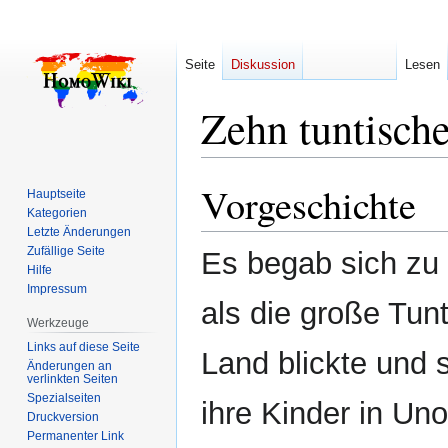
Seite
Diskussion
Lesen
Zehn tuntisch
Vorgeschichte
Zur
Zur
Hauptseite
Navigation
Suche
Kategorien
Letzte Änderungen
springen
springen
Zufällige Seite
Es begab sich zu 
Hilfe
Impressum
als die große Tun
Werkzeuge
Links auf diese Seite
Land blickte und 
Änderungen an
verlinkten Seiten
Spezialseiten
ihre Kinder in Un
Druckversion
Permanenter Link