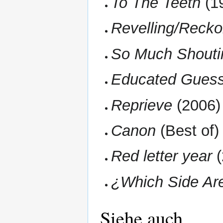
To The Teeth
(1
Revelling/Recko
So Much Shouti
Educated Gues
Reprieve
(2006)
Canon
(Best of)
Red letter year
(
¿Which Side Ar
Siehe auch