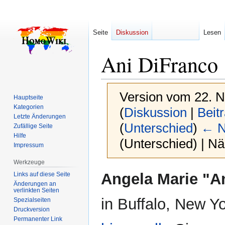
Seite
Diskussion
Lesen
Ani DiFranco
Version vom 22. 
Hauptseite
Kategorien
(
Diskussion
|
Beit
Letzte Änderungen
(
Unterschied
)
← N
Zufällige Seite
Hilfe
(Unterschied) | N
Impressum
Werkzeuge
Zur
Zur
Angela Marie "A
Links auf diese Seite
Navigation
Suche
Änderungen an
verlinkten Seiten
springen
springen
in Buffalo, New Y
Spezialseiten
Druckversion
Permanenter Link