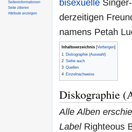
bisexuelle
Singer-
Seiten­­informationen
Seite zitieren
Attribute anzeigen
derzeitigen Freun
namens Petah Luc
Inhaltsverzeichnis
1
Diskographie (Auswahl)
2
Siehe auch
3
Quellen
4
Einzelnachweise
Diskographie (
Alle Alben ersch
Label
Righteous 