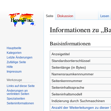
Seite
Diskussion
Lesen
Informationen zu „B
Basisinformationen
Zur
Zur
Navigation
Suche
Hauptseite
Kategorien
springen
springen
Anzeigetitel
Letzte Änderungen
Standardsortierschlüssel
Zufällige Seite
Hilfe
Seitenlänge (in Bytes)
Impressum
Namensraumkennnummer
Werkzeuge
Seitenkennnummer
Links auf diese Seite
Seiteninhaltssprache
Änderungen an
verlinkten Seiten
Seiteninhaltsmodell
Spezialseiten
Indizierung durch Suchmaschinen
Seiten­­informationen
Anzahl der Weiterleitungen zu dieser 