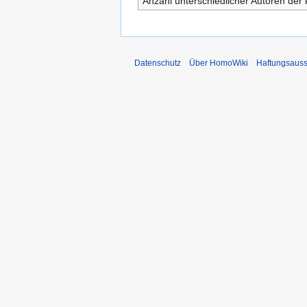
Anzahl unterschiedlicher Autoren der 
Datenschutz
Über HomoWiki
Haftungsauss