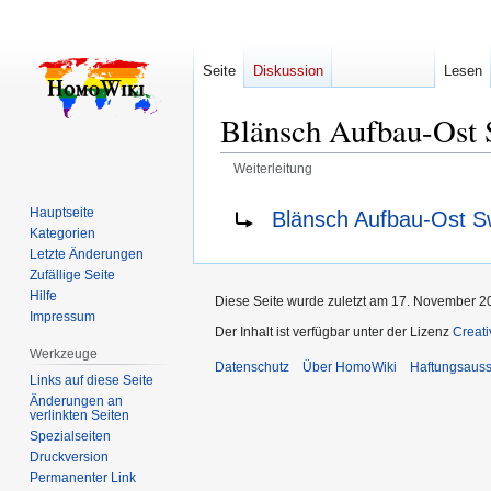
Seite
Diskussion
Lesen
Blänsch Aufbau-Ost
Weiterleitung
Zur
Zur
Weiterleitung nach:
Hauptseite
Blänsch Aufbau-Ost 
Navigation
Suche
Kategorien
springen
springen
Letzte Änderungen
Zufällige Seite
Hilfe
Diese Seite wurde zuletzt am 17. November 2
Impressum
Der Inhalt ist verfügbar unter der Lizenz
Creat
Werkzeuge
Datenschutz
Über HomoWiki
Haftungsauss
Links auf diese Seite
Änderungen an
verlinkten Seiten
Spezialseiten
Druckversion
Permanenter Link