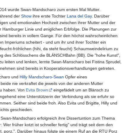
014 wurde Swan-Mandscharo zum ersten Mal Mutter.
während der
Show
ihre erste Tochter
Lana del Gay
. Darüber
eligen und emotionalen Hochzeit zwischen ihrer Mutter und der
der Hamburger Linie und øniglichen Erbfolge. Die Planungen zur
ind bereits in vollem Gange. Für den höchst wahrscheinlichen
n Imperiums scheitert - und um ihr und ihrer Tochter ein
cht-fröhlichen (hihi, da steht feucht) Schaumweindelirium zu
ang des Schlösschens die BLÄNSCHBahn (BB). Die "hohe Kunst",
u leiten und lenken, lernte Swan-Manscharo bei Fistina Sprudel,
rnehmen sind bereits in Kooperationsverhandlungen getreten.
charo und
Hilly Mandscharo-Swan
Opfer eines
beide nie verkraftet die jeweils von der anderen Mutter
 zu haben. Von
Evita Brown
eingefädelt um an Blänsch zu
gehend eine Unterstützerin der Verbindung als sie erfuhr so
men. Seither sind beide froh. Also Evita und Brigitte, Hilly und
nichts geschieden.
e Swan-Mandscharo erfolgreich ihre Dissertuntion zum Thema
er früher kotzt ist schneller fertig" und trägt seit dem den
nt. porz.". Darüber hinaus folgte sie einem Ruf an die RTU Porz