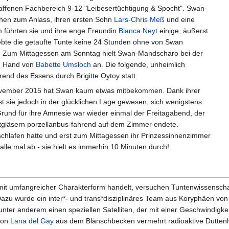
haffenen Fachbereich 9-12 "Leibesertüchtigung & Spocht". Swan-
en zum Anlass, ihren ersten Sohn
Lars-Chris Meß
und eine
m führten sie und ihre enge Freundin
Blanca Neyt
einige, äußerst
ebte die getaufte Tunte keine 24 Stunden ohne von Swan
e! Zum Mittagessen am Sonntag hielt Swan-Mandscharo bei der
ie Hand von
Babette Umsloch
an. Die folgende, unheimlich
end des Essens durch Brigitte Oytoy statt.
ovember 2015 hat Swan kaum etwas mitbekommen. Dank ihrer
t sie jedoch in der glücklichen Lage gewesen, sich wenigstens
rund für ihre Amnesie war wieder einmal der Freitagabend, der
tgläsern porzellanbus-fahrend auf dem Zimmer endete.
hlafen hatte und erst zum Mittagessen ihr Prinzessinnenzimmer
 alle mal ab - sie hielt es immerhin 10 Minuten durch!
mit umfangreicher Charakterform handelt, versuchen Tuntenwissenscha
zu wurde ein inter*- und trans*disziplinäres Team aus Koryphäen vo
nter anderem einen speziellen Satelliten, der mit einer Geschwindigke
von
Lana del Gay
aus dem Blänschbecken vermehrt radioaktive Dutten