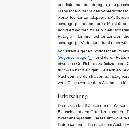
und leitet nun den dortigen, neu gesc
Mandscharo nahm das Winterschlössch
vierte Tochter zu adoptieren. Außerde
schangelige Taufen durch. Meist überl
adoptiert worden zu sein. Sehr schad
Fotogräfin
für ihre Tochter Lana um d
schangelige Vertuntung fand noch währ
Von ihrem eigenen Schlösschen im N
Gegenschwäger*_in
und deren Fotos is
etwas ins Gedächtnis zurückzuholen. G
für Swan nach einigen Weizenbier-Sek
Nachdem sie den halben Samstag versc
verließ, schwor sie dem Alkohol ein für
Erforschung
Da es sich bei Blänsch um ein Wesen 
Blänschs auf den Grund zu kommen. Da
zusammengestellt. Dieses entwickelte u
Daten sammelt. Da nach dem Austritt 