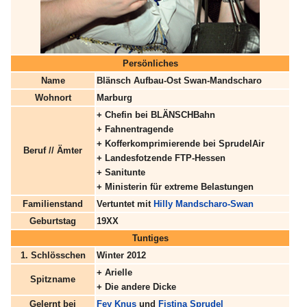
Persönliches
Name
Blänsch Aufbau-Ost Swan-Mandscharo
Wohnort
Marburg
+ Chefin bei BLÄNSCHBahn
+ Fahnentragende
+ Kofferkomprimierende bei SprudelAir
Beruf // Ämter
+ Landesfotzende FTP-Hessen
+ Sanitunte
+ Ministerin für extreme Belastungen
Familienstand
Vertuntet mit
Hilly Mandscharo-Swan
Geburtstag
19XX
Tuntiges
1. Schlösschen
Winter 2012
+ Arielle
Spitzname
+ Die andere Dicke
Gelernt bei
Fey Knus
und
Fistina Sprudel