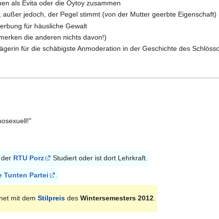
innen als Evita oder die Oytoy zusammen
 außer jedoch, der Pegel stimmt (von der Mutter geerbte Eigenschaft)
rbung für häusliche Gewalt
h merken die anderen nichts davon!)
trägerin für die schäbigste Anmoderation in der Geschichte des Schlös
mosexuell!"
n der
RTU Porz
Studiert oder ist dort Lehrkraft.
e Tunten Partei
.
net mit dem
Stilpreis
des
Wintersemesters 2012
.