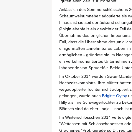
"guten alten Zeit" zurück sehnt.
Anlässlich des Sommerschlösschens 2
Schaumweinumnebelt adoptierte sie 
hinaus ist sie seit der äußerst schang
Ønigin ebenfalls ein gewichtiger Teil 
Übernahme des øniglichen Imperiums s
Fall, dass die Übernahme des ønigliche
einigermaßen annehmbares Leben im feu
ermöglichen - gründete sie im Nachg
ein verkehrsorientiertes Unternehmen z
Inhabende von SprudelAir. Beide Unte
Im Oktober 2014 wurden Swan-Mands
Hochzeitskomplotts. Ihre Mütter hatten 
wegadoptierte Tochter nicht adoptiert
gelangen, wurde auch
Brigitte Oytoy
um
Hilly als ihre Schwiegertochter zu bekom
Blänsch sind da eher...naja....noch ist 
Im Winterschlösschen 2014 verteidigt
"Wettessen mit Schlösschenessen oder: W
Grad eines "Prof. gerade so Dr. rer. tu