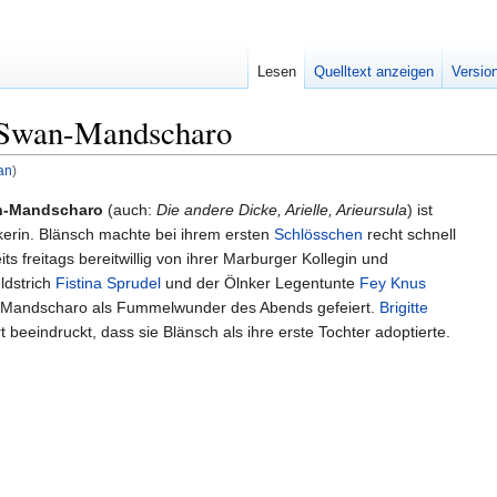
Lesen
Quelltext anzeigen
Versio
 Swan-Mandscharo
an
)
an-Mandscharo
(auch:
Die andere Dicke, Arielle, Arieursula
) ist
kerin. Blänsch machte bei ihrem ersten
Schlösschen
recht schnell
ts freitags bereitwillig von ihrer Marburger Kollegin und
ldstrich
Fistina Sprudel
und der Ölnker Legentunte
Fey Knus
-Mandscharo als Fummelwunder des Abends gefeiert.
Brigitte
beeindruckt, dass sie Blänsch als ihre erste Tochter adoptierte.