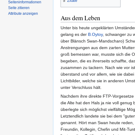
5
Zitate
Seiten­­informationen
Seite zitieren
Attribute anzeigen
Aus dem Leben
Unter bis heute ungeklärten Umstände
gelang es der
B.Oytoy
, schwanger zu w
über Blänsch Swan-Mandscharo) Schwan
Anstrengungen aus dem zarten Mutters
groß bemessen war, musste sich die Oy
begeben, die es ihrerseits schaffte, 
zusammen zu tackern. Nach wie vor ist
überstand und vor allem, wie sie dabe
Lichtbilder, welche sie in anderen Um
unter Verschluss hält.
Nachdem ihre direkte FTP-Vorgesetze
die Alte hat den Hals ja nie voll genu
überlegte sich möglichst vielfältige Mö
Letztendlich landete sie bei dem "gute
genannt. Hört man Swan heute reden, is
Freundin, Kollegin, Chefin und Mit-Tu