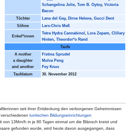
Schangelina Jolie
,
Tom B. Oytoy
,
Victoria
Bacon
Töchter
Lana del Gay
,
Dirne Helene
,
Gucci Dent
Söhne
Lars-Chris Meß
Tetra Hydra Cannabinol
,
Lora Zepam
,
Clillary
Enkel*innen
Hinten
,
Theordor*o Rand
Taufe
A mother
Fistina Sprudel
a daughter
Mulva Peng
and another
Fey Knus
Taufdatum
30. November 2012
ftlerinnen seit ihrer Entdeckung den verborgenen Geheimnissen
n verschiedenen
tuntischen Bildungseinrichtungen
it von 13Mm/h in je 80 Tagen einmal um die Blänsch kreist und
haare gefunden wurde, wird heute davon ausgegangen, dass