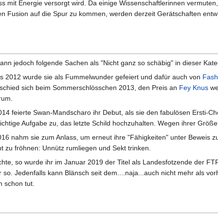
s mit Energie versorgt wird. Da einige Wissenschaftlerinnen vermute
hen Fusion auf die Spur zu kommen, werden derzeit Gerätschaften entwi
n kann jedoch folgende Sachen als "Nicht ganz so schäbig" in dieser Kate
s 2012 wurde sie als Fummelwunder gefeiert und dafür auch von
Fash
schied sich beim Sommerschlösschen 2013, den Preis an
Fey Knus
wei
rum.
 feierte Swan-Mandscharo ihr Debut, als sie den fabulösen Ersti-C
ichtige Aufgabe zu, das letzte Schild hochzuhalten. Wegen ihrer Größe
nahm sie zum Anlass, um erneut ihre "Fähigkeiten" unter Beweis zu st
t zu fröhnen: Unnütz rumliegen und Sekt trinken.
te, so wurde ihr im Januar 2019 der Titel als Landesfotzende der FTP-
so. Jedenfalls kann Blänsch seit dem....naja...auch nicht mehr als vorh
n schon tut.