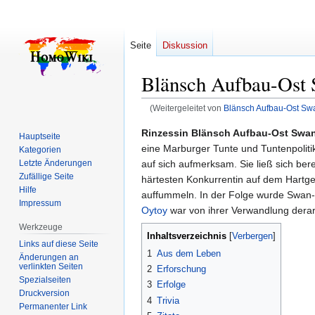
Seite
Diskussion
Blänsch Aufbau-Ost
(Weitergeleitet von
Blänsch Aufbau-Ost Sw
Zur
Zur
Rinzessin Blänsch Aufbau-Ost Sw
Hauptseite
Navigation
Suche
eine Marburger Tunte und Tuntenpoliti
Kategorien
springen
springen
auf sich aufmerksam. Sie ließ sich berei
Letzte Änderungen
Zufällige Seite
härtesten Konkurrentin auf dem Hartge
Hilfe
auffummeln. In der Folge wurde Swan
Impressum
Oytoy
war von ihrer Verwandlung derart 
Werkzeuge
Inhaltsverzeichnis
Links auf diese Seite
1
Aus dem Leben
Änderungen an
verlinkten Seiten
2
Erforschung
Spezialseiten
3
Erfolge
Druckversion
4
Trivia
Permanenter Link