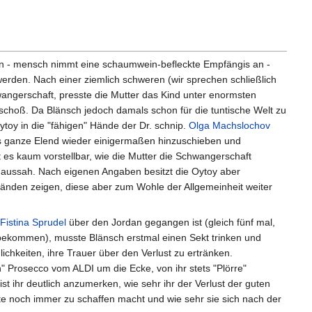
n - mensch nimmt eine schaumwein-befleckte Empfängis an -
erden. Nach einer ziemlich schweren (wir sprechen schließlich
gerschaft, presste die Mutter das Kind unter enormsten
choß. Da Blänsch jedoch damals schon für die tuntische Welt zu
toy in die "fähigen" Hände der Dr. schnip.
Olga Machslochov
das ganze Elend wieder einigermaßen hinzuschieben und
 es kaum vorstellbar, wie die Mutter die Schwangerschaft
i aussah. Nach eigenen Angaben besitzt die Oytoy aber
ständen zeigen, diese aber zum Wohle der Allgemeinheit weiter
Fistina Sprudel
über den Jordan gegangen ist (gleich fünf mal,
g bekommen), musste Blänsch erstmal einen Sekt trinken und
glichkeiten, ihre Trauer über den Verlust zu ertränken.
n" Prosecco vom ALDI um die Ecke, von ihr stets "Plörre"
t ihr deutlich anzumerken, wie sehr ihr der Verlust der guten
nte noch immer zu schaffen macht und wie sehr sie sich nach der