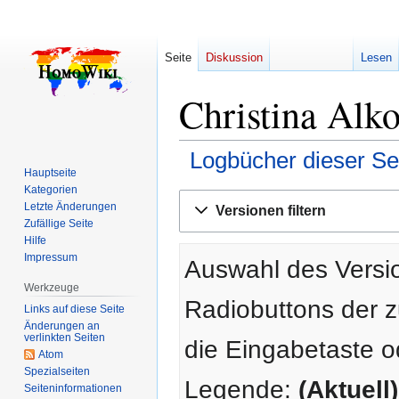
Seite
Diskussion
Lesen
Christina Alko
Logbücher dieser Se
Hauptseite
Kategorien
Zur
Zur
Letzte Änderungen
Versionen filtern
Navigation
Suche
Zufällige Seite
springen
springen
Hilfe
Impressum
Auswahl des Versio
Werkzeuge
Radiobuttons der 
Links auf diese Seite
Änderungen an
verlinkten Seiten
die Eingabetaste o
Atom
Spezialseiten
Legende:
(Aktuell)
Seiten­­informationen