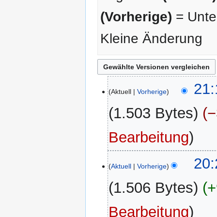
(Vorherige)
= Unter
Kleine Änderung
1.
21:
Aktuell
Vorherige
November
2025
1.503 Bytes
−
K
Bearbeitung
e
i
20:
n
Aktuell
Vorherige
e
1.506 Bytes
+
B
e
K
a
Bearbeitung
e
r