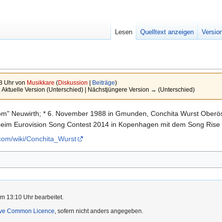
Lesen
Quelltext anzeigen
Versio
8 Uhr von
Musikkare
(
Diskussion
|
Beiträge
)
| Aktuelle Version (Unterschied) | Nächstjüngere Version → (Unterschied)
m" Neuwirth; * 6. November 1988 in Gmunden, Conchita Wurst Oberöste
 beim Eurovision Song Contest 2014 in Kopenhagen mit dem Song Rise L
.com/wiki/Conchita_Wurst
m 13:10 Uhr bearbeitet.
ive Common Licence
, sofern nicht anders angegeben.