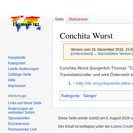
Seite
Diskussion
Conchita Wurst
Version vom 16. Dezember 2016, 15:0
(
Unterschied
)
← Nächstältere Version
Hauptseite
Kategorien
Zur
Zur
Conchita Wurst (bürgerlich Thomas "To
Letzte Änderungen
Navigation
Suche
Travestiekünstler und wird Österreich
Zufällige Seite
Hilfe
springen
springen
↑
http://de.encyclopaedia.wikia
Impressum
Kategorie
:
Sänger
Werkzeuge
Links auf diese Seite
Änderungen an
verlinkten Seiten
Spezialseiten
Diese Seite wurde zuletzt am 6. August 2026 u
Druckversion
Der Inhalt ist verfügbar unter der Lizenz
Creat
Permanenter Link