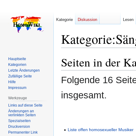
Kategorie
Diskussion
Lesen
Kategorie
:
Sän
Seiten in der K
Zur
Zur
Hauptseite
Navigation
Suche
Kategorien
Letzte Änderungen
springen
springen
Zufällige Seite
Folgende 16 Seite
Hilfe
Impressum
insgesamt.
Werkzeuge
Links auf diese Seite
Änderungen an
verlinkten Seiten
Spezialseiten
Druckversion
Liste offen homosexueller Musiker
Permanenter Link