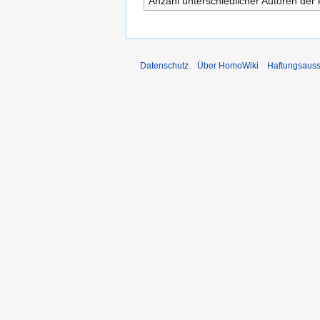
Anzahl unterschiedlicher Autoren der 
Datenschutz
Über HomoWiki
Haftungsauss