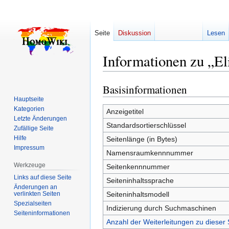
Seite
Diskussion
Lesen
Informationen zu „El
Basisinformationen
Zur
Zur
Navigation
Suche
Hauptseite
Kategorien
springen
springen
Anzeigetitel
Letzte Änderungen
Standardsortierschlüssel
Zufällige Seite
Hilfe
Seitenlänge (in Bytes)
Impressum
Namensraumkennnummer
Werkzeuge
Seitenkennnummer
Links auf diese Seite
Seiteninhaltssprache
Änderungen an
verlinkten Seiten
Seiteninhaltsmodell
Spezialseiten
Indizierung durch Suchmaschinen
Seiten­­informationen
Anzahl der Weiterleitungen zu dieser 