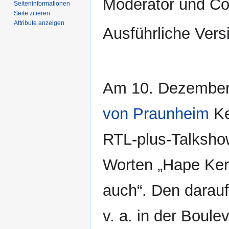
Moderator und C
Seiten­­informationen
Seite zitieren
Attribute anzeigen
Ausführliche Vers
Am 10. Dezembe
von Praunheim
Ke
RTL-plus-Talkshow
Worten „Hape Kerk
auch“. Den darau
v. a. in der Boul