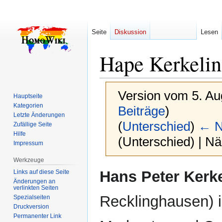
Seite
Diskussion
Lesen
Hape Kerkeli
Version vom 5. Au
Hauptseite
Kategorien
Beiträge
)
Letzte Änderungen
(
Unterschied
)
← N
Zufällige Seite
Hilfe
(Unterschied) | N
Impressum
Werkzeuge
Zur
Zur
Hans Peter Kerk
Links auf diese Seite
Navigation
Suche
Änderungen an
verlinkten Seiten
springen
springen
Recklinghausen) i
Spezialseiten
Druckversion
Permanenter Link