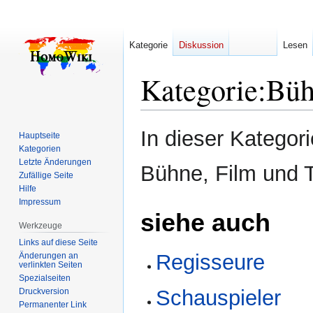
Kategorie
Diskussion
Lesen
Kategorie
:
Büh
Zur
Zur
In dieser Kategor
Hauptseite
Navigation
Suche
Kategorien
springen
springen
Letzte Änderungen
Bühne, Film und 
Zufällige Seite
Hilfe
Impressum
siehe auch
Werkzeuge
Links auf diese Seite
Regisseure
Änderungen an
verlinkten Seiten
Spezialseiten
Schauspieler
Druckversion
Permanenter Link