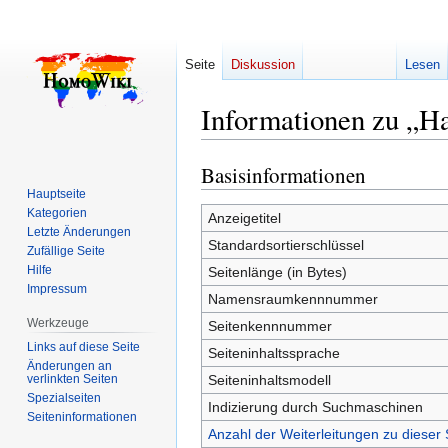
Seite
Diskussion
Lesen
Informationen zu „Ha
Basisinformationen
Zur
Zur
Navigation
Suche
Hauptseite
Kategorien
springen
springen
Anzeigetitel
Letzte Änderungen
Standardsortierschlüssel
Zufällige Seite
Hilfe
Seitenlänge (in Bytes)
Impressum
Namensraumkennnummer
Werkzeuge
Seitenkennnummer
Links auf diese Seite
Seiteninhaltssprache
Änderungen an
verlinkten Seiten
Seiteninhaltsmodell
Spezialseiten
Indizierung durch Suchmaschinen
Seiten­­informationen
Anzahl der Weiterleitungen zu dieser 