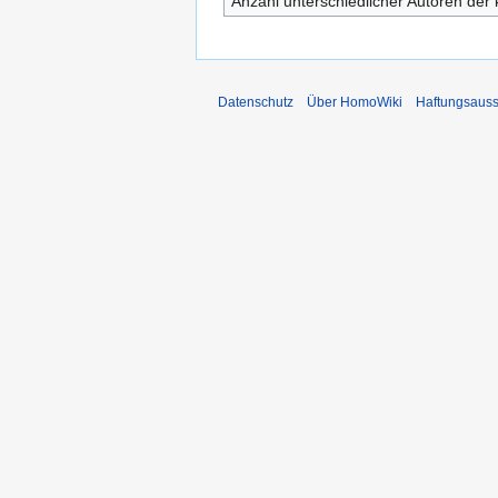
Anzahl unterschiedlicher Autoren der 
Datenschutz
Über HomoWiki
Haftungsauss