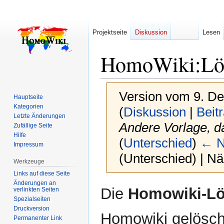
Projektseite
Diskussion
Lesen
HomoWiki
:
Lö
Version vom 9. D
Hauptseite
Kategorien
(
Diskussion
|
Beit
Letzte Änderungen
Andere Vorlage, d
Zufällige Seite
Hilfe
(
Unterschied
)
← N
Impressum
(Unterschied) | N
Werkzeuge
Links auf diese Seite
Änderungen an
Zur
Zur
Die
Homowiki-Lö
verlinkten Seiten
Navigation
Suche
Spezialseiten
springen
springen
Druckversion
Homowiki gelöscht
Permanenter Link