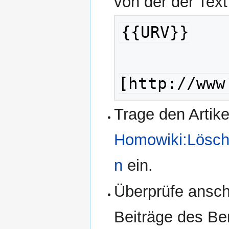
von der der Text
{{URV}}
[http://www
Trage den Artike
Homowiki:Lösch
n
ein.
Überprüfe ansch
Beiträge des Be