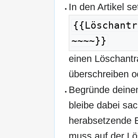
In den Artikel s
{{Löschantr
~~~~}}
einen Löschantra
überschreiben o
Begründe deinen
bleibe dabei sa
herabsetzende 
muss auf der Lö