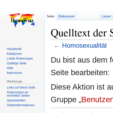
Seite
Diskussion
Lesen
Quelltext der 
←
Homosexualität
Hauptseite
Kategorien
Zur
Zur
Du bist aus dem f
Letzte Änderungen
Navigation
Suche
Zufällige Seite
springen
springen
Hilfe
Seite bearbeiten:
Impressum
Werkzeuge
Diese Aktion ist a
Links auf diese Seite
Änderungen an
verlinkten Seiten
Gruppe „
Benutzer
Spezialseiten
Seiten­­informationen