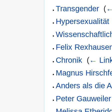
Transgender
‎
(
←
Hypersexualität
Wissenschaftlic
Felix Rexhause
Chronik
‎
(
← Lin
Magnus Hirschf
Anders als die 
Peter Gauweiler
Melissa Etherid