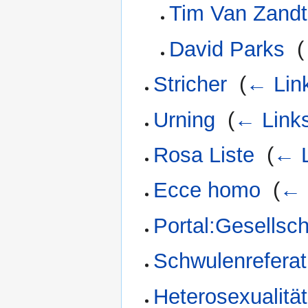
Tim Van Zandt
David Parks
‎
(
Stricher
‎
(
← Lin
Urning
‎
(
← Link
Rosa Liste
‎
(
← L
Ecce homo
‎
(
← 
Portal:Gesellsch
Schwulenreferat
Heterosexualität