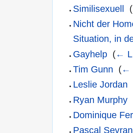
Similisexuell
‎
(
Nicht der Homo
Situation, in de
Gayhelp
‎
(
← L
Tim Gunn
‎
(
← 
Leslie Jordan
‎
Ryan Murphy
‎
Dominique Fe
Pascal Sevran