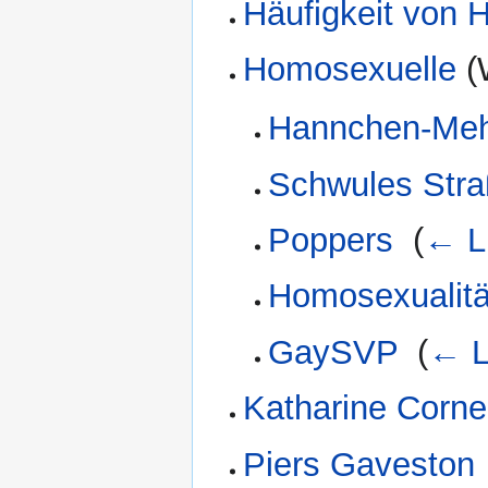
Häufigkeit von 
Homosexuelle
(W
Hannchen-Meh
Schwules Stra
Poppers
‎
(
← L
Homosexualität
GaySVP
‎
(
← L
Katharine Cornel
Piers Gaveston