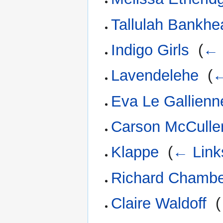
Tallulah Bankhe
Indigo Girls
‎
(
← 
Lavendelehe
‎
(
←
Eva Le Gallienn
Carson McCulle
Klappe
‎
(
← Link
Richard Chambe
Claire Waldoff
‎
(