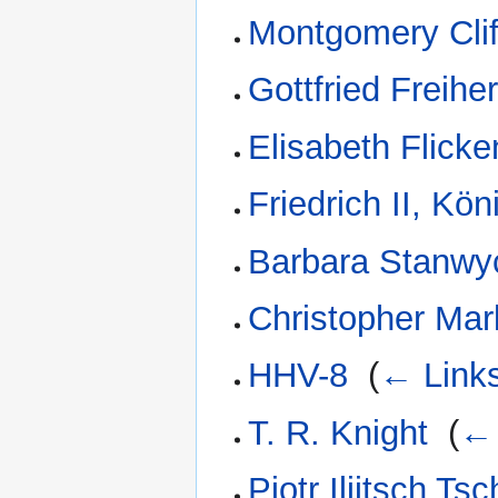
Montgomery Clif
Gottfried Freih
Elisabeth Flicke
Friedrich II, Kö
Barbara Stanwy
Christopher Mar
HHV-8
‎
(
← Link
T. R. Knight
‎
(
← 
Pjotr Iljitsch Ts