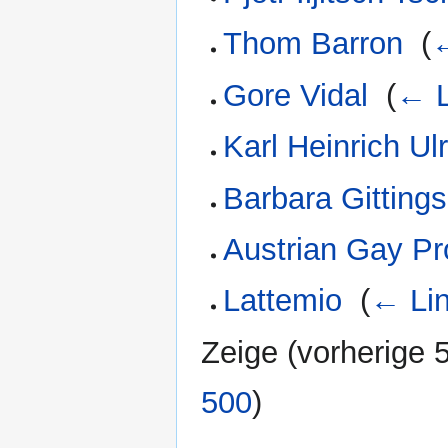
Thom Barron
‎
(
←
Gore Vidal
‎
(
← L
Karl Heinrich Ul
Barbara Gittings
Austrian Gay Pr
Lattemio
‎
(
← Li
Zeige (
vorherige 
500
)