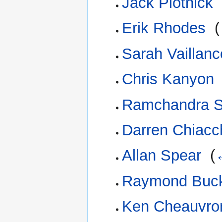
Jack Plotnick
‎
Erik Rhodes
‎
(
Sarah Vaillanc
Chris Kanyon
Ramchandra S
Darren Chiacc
Allan Spear
‎
(
Raymond Buck
Ken Cheauvro