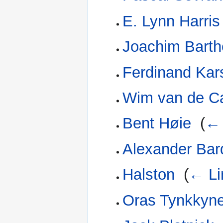
E. Lynn Harris
Joachim Bart
Ferdinand Kar
Wim van de 
Bent Høie
‎
(
← 
Alexander Bar
Halston
‎
(
← Li
Oras Tynkkyn