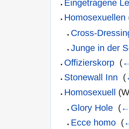
Eingetragene Le
Homosexuellen
Cross-Dressin
Junge in der S
Offizierskorp
‎
(
←
Stonewall Inn
‎
(
Homosexuell
(We
Glory Hole
‎
(
←
Ecce homo
‎
(
←