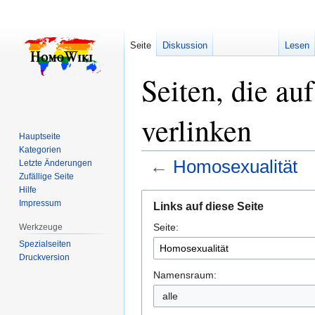
Seite
Diskussion
Lesen
Seiten, die au
verlinken
Hauptseite
Kategorien
←
Homosexualität
Letzte Änderungen
Zufällige Seite
Hilfe
Zur
Zur
Impressum
Links auf diese Seite
Navigation
Suche
Seite:
springen
springen
Werkzeuge
Spezialseiten
Druckversion
Namensraum:
alle