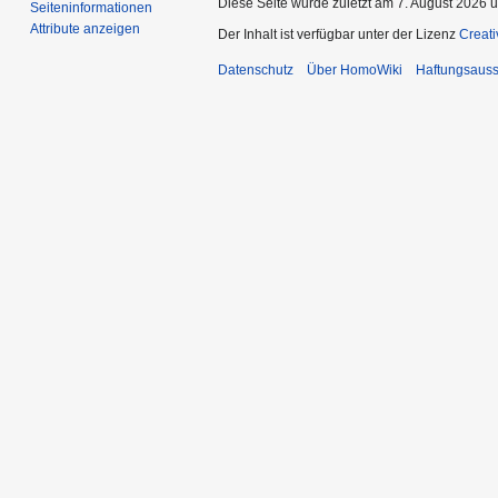
Diese Seite wurde zuletzt am 7. August 2026 u
Seiten­­informationen
Attribute anzeigen
Der Inhalt ist verfügbar unter der Lizenz
Creat
Datenschutz
Über HomoWiki
Haftungsauss