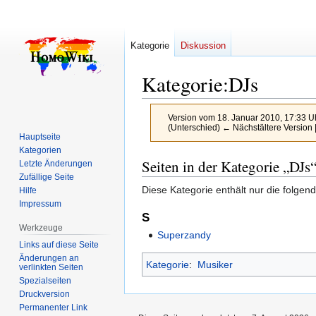
Kategorie
Diskussion
Kategorie
:
DJs
Version vom 18. Januar 2010, 17:33 U
(Unterschied) ← Nächstältere Version |
Hauptseite
Kategorien
Zur
Zur
Seiten in der Kategorie „DJs
Letzte Änderungen
Navigation
Suche
Zufällige Seite
Diese Kategorie enthält nur die folgend
Hilfe
springen
springen
Impressum
S
Werkzeuge
Superzandy
Links auf diese Seite
Änderungen an
Kategorie
:
Musiker
verlinkten Seiten
Spezialseiten
Druckversion
Permanenter Link