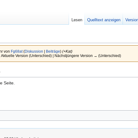
Lesen
Quelltext anzeigen
Versio
hr von
Fg68at
(
Diskussion
|
Beiträge
)
(+Kat)
 Aktuelle Version (Unterschied) | Nächstjüngere Version → (Unterschied)
“
e Seite.