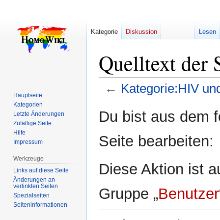
Kategorie
Diskussion
Lesen
Quelltext der
←
Kategorie:HIV un
Hauptseite
Kategorien
Zur
Zur
Du bist aus dem f
Letzte Änderungen
Navigation
Suche
Zufällige Seite
springen
springen
Hilfe
Seite bearbeiten:
Impressum
Werkzeuge
Diese Aktion ist a
Links auf diese Seite
Änderungen an
verlinkten Seiten
Gruppe „
Benutzer
Spezialseiten
Seiten­­informationen