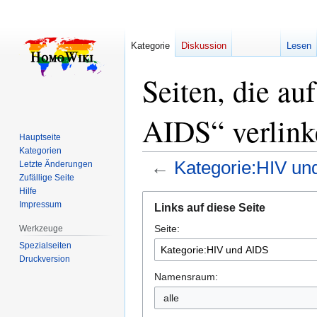
Kategorie
Diskussion
Lesen
Seiten, die a
AIDS“ verlink
Hauptseite
Kategorien
←
Kategorie:HIV un
Letzte Änderungen
Zufällige Seite
Hilfe
Zur
Zur
Impressum
Links auf diese Seite
Navigation
Suche
Seite:
springen
springen
Werkzeuge
Spezialseiten
Druckversion
Namensraum:
alle