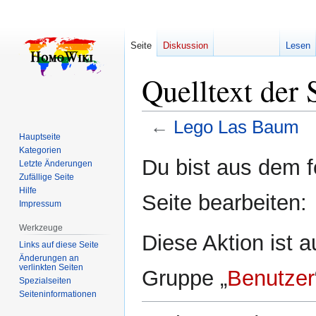
Seite
Diskussion
Lesen
Quelltext der
←
Lego Las Baum
Hauptseite
Kategorien
Zur
Zur
Du bist aus dem f
Letzte Änderungen
Navigation
Suche
Zufällige Seite
springen
springen
Hilfe
Seite bearbeiten:
Impressum
Werkzeuge
Diese Aktion ist a
Links auf diese Seite
Änderungen an
verlinkten Seiten
Gruppe „
Benutzer
Spezialseiten
Seiten­­informationen