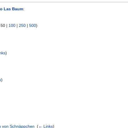
o Las Baum
:
|
50
|
100
|
250
|
500
)
nks
)
s
)
sin von Schnäppchen
‎
(
← Links
)