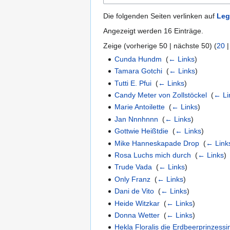
Die folgenden Seiten verlinken auf
Leg
Angezeigt werden 16 Einträge.
Zeige (
vorherige 50
|
nächste 50
) (
20
Cunda Hundm
‎
(
← Links
)
Tamara Gotchi
‎
(
← Links
)
Tutti E. Pfui
‎
(
← Links
)
Candy Meter von Zollstöckel
‎
(
← Li
Marie Antoilette
‎
(
← Links
)
Jan Nnnhnnn
‎
(
← Links
)
Gottwie Heißtdie
‎
(
← Links
)
Mike Hanneskapade Drop
‎
(
← Link
Rosa Luchs mich durch
‎
(
← Links
)
Trude Vada
‎
(
← Links
)
Only Franz
‎
(
← Links
)
Dani de Vito
‎
(
← Links
)
Heide Witzkar
‎
(
← Links
)
Donna Wetter
‎
(
← Links
)
Hekla Floralis die Erdbeerprinzes