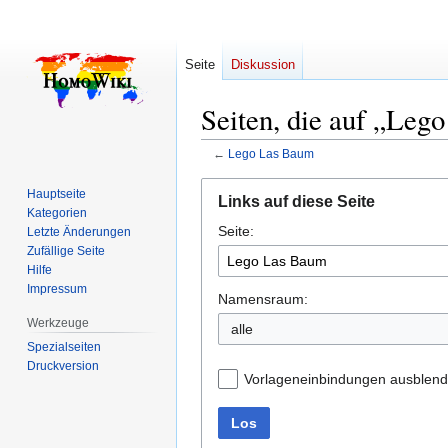
Seite
Diskussion
Seiten, die auf „Leg
←
Lego Las Baum
Zur
Zur
Hauptseite
Links auf diese Seite
Navigation
Suche
Kategorien
Seite:
springen
springen
Letzte Änderungen
Zufällige Seite
Hilfe
Impressum
Namensraum:
Werkzeuge
alle
Spezialseiten
Druckversion
Vorlageneinbindungen ausblen
Los