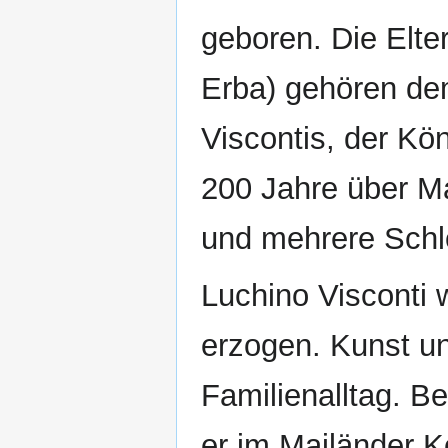
geboren. Die Elte
Erba) gehören de
Viscontis, der Kö
200 Jahre über Ma
und mehrere Schl
Luchino Visconti w
erzogen. Kunst u
Familienalltag. B
er im Mailänder K