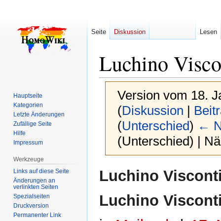
Seite
Diskussion
Lesen
Luchino Visco
Version vom 18. J
Hauptseite
Kategorien
(
Diskussion
|
Beit
Letzte Änderungen
(
Unterschied
)
← N
Zufällige Seite
Hilfe
(Unterschied) | N
Impressum
Werkzeuge
Zur
Zur
Luchino Viscont
Links auf diese Seite
Navigation
Suche
Änderungen an
verlinkten Seiten
springen
springen
Luchino Viscont
Spezialseiten
Druckversion
Permanenter Link