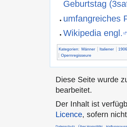
Geburtstag (3sa
umfangreiches Po
Wikipedia engl.
Kategorien
:
Männer
Italiener
190
Opernregisseure
Diese Seite wurde z
bearbeitet.
Der Inhalt ist verfüg
Licence
, sofern nic
Datenschutz
Über HomoWiki
Haftungsauss