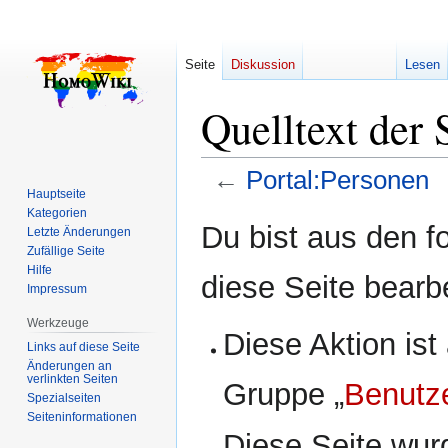
Seite
Diskussion
Lesen
Quelltext der 
←
Portal:Personen
Hauptseite
Kategorien
Zur
Zur
Du bist aus den f
Letzte Änderungen
Navigation
Suche
Zufällige Seite
springen
springen
Hilfe
diese Seite bearb
Impressum
Werkzeuge
Diese Aktion ist
Links auf diese Seite
Änderungen an
verlinkten Seiten
Gruppe „
Benutz
Spezialseiten
Seiten­­informationen
Diese Seite wur