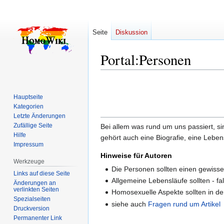
Seite
Diskussion
Portal:Personen
Zur
Zur
Navigation
Suche
Hauptseite
springen
springen
Kategorien
Letzte Änderungen
Zufällige Seite
Bei allem was rund um uns passiert, si
Hilfe
gehört auch eine Biografie, eine Lebe
Impressum
Hinweise für Autoren
Werkzeuge
Die Personen sollten einen gewissen
Links auf diese Seite
Allgemeine Lebensläufe sollten - fal
Änderungen an
verlinkten Seiten
Homosexuelle Aspekte sollten in d
Spezialseiten
siehe auch
Fragen rund um Artikel
Druckversion
Permanenter Link