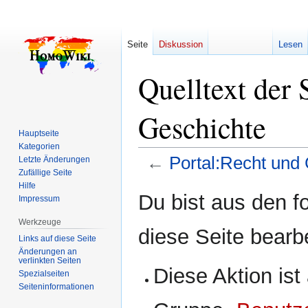
Seite
Diskussion
Lesen
Quelltext der 
Geschichte
Hauptseite
Kategorien
←
Portal:Recht und
Letzte Änderungen
Zufällige Seite
Hilfe
Zur
Zur
Du bist aus den f
Impressum
Navigation
Suche
springen
springen
Werkzeuge
diese Seite bearb
Links auf diese Seite
Änderungen an
verlinkten Seiten
Diese Aktion ist
Spezialseiten
Seiten­­informationen