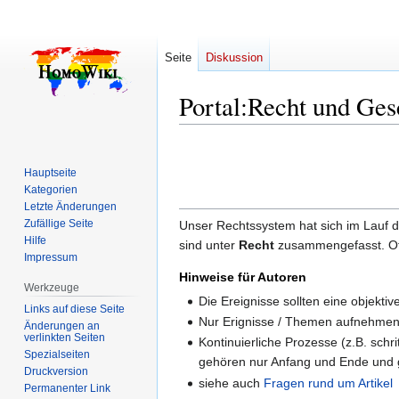
Seite
Diskussion
Portal:Recht und Ges
Zur
Zur
Navigation
Suche
Hauptseite
springen
springen
Kategorien
Letzte Änderungen
Zufällige Seite
Unser Rechtssystem hat sich im Lauf de
Hilfe
sind unter
Recht
zusammengefasst. Oft i
Impressum
Hinweise für Autoren
Werkzeuge
Die Ereignisse sollten eine objekti
Links auf diese Seite
Nur Erignisse / Themen aufnehmen, 
Änderungen an
verlinkten Seiten
Kontinuierliche Prozesse (z.B. schr
Spezialseiten
gehören nur Anfang und Ende und g
Druckversion
siehe auch
Fragen rund um Artikel
Permanenter Link