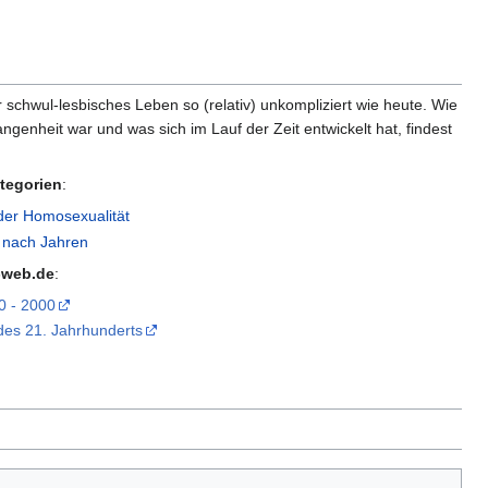
 schwul-lesbisches Leben so (relativ) unkompliziert wie heute. Wie
ngenheit war und was sich im Lauf der Zeit entwickelt hat, findest
tegorien
:
der Homosexualität
 nach Jahren
-web.de
:
0 - 2000
des 21. Jahrhunderts