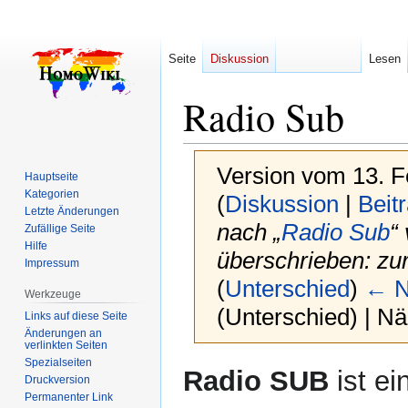
Seite
Diskussion
Lesen
Radio Sub
Version vom 13. F
Hauptseite
Kategorien
(
Diskussion
|
Beit
Letzte Änderungen
nach „
Radio Sub
“
Zufällige Seite
Hilfe
überschrieben: zur
Impressum
(
Unterschied
)
← N
Werkzeuge
(Unterschied) | N
Links auf diese Seite
Änderungen an
verlinkten Seiten
Spezialseiten
Zur
Zur
Radio SUB
ist e
Druckversion
Navigation
Suche
Permanenter Link
springen
springen