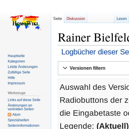
Seite
Diskussion
Lesen
Rainer Bielfel
Logbücher dieser Se
Hauptseite
Kategorien
Zur
Zur
Letzte Änderungen
Versionen filtern
Navigation
Suche
Zufällige Seite
springen
springen
Hilfe
Impressum
Auswahl des Versio
Werkzeuge
Radiobuttons der 
Links auf diese Seite
Änderungen an
verlinkten Seiten
die Eingabetaste o
Atom
Spezialseiten
Legende:
(Aktuell)
Seiten­­informationen