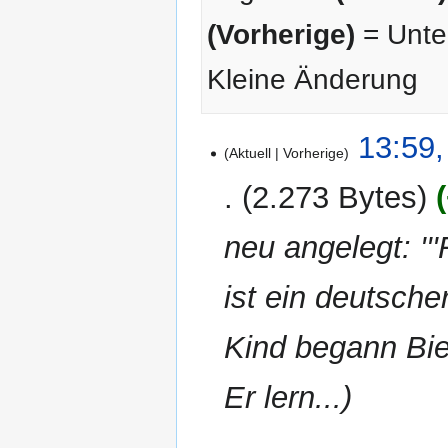
(Vorherige)
= Unter
Kleine Änderung
4.
13:59,
Aktuell
Vorherige
November
2007
2.273 Bytes
neu angelegt: '''R
ist ein deutsch
Kind begann Biel
Er lern...