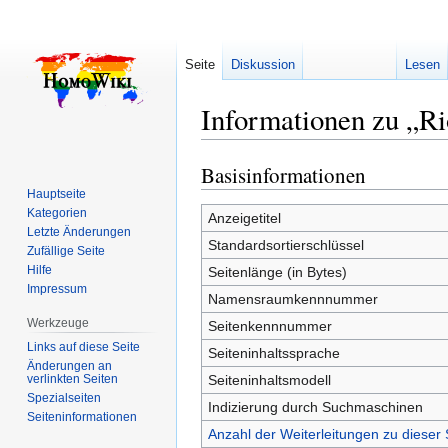
Seite
Diskussion
Lesen
Informationen zu „Ri
Basisinformationen
Zur
Zur
Navigation
Suche
Hauptseite
Kategorien
springen
springen
Anzeigetitel
Letzte Änderungen
Standardsortierschlüssel
Zufällige Seite
Hilfe
Seitenlänge (in Bytes)
Impressum
Namensraumkennnummer
Werkzeuge
Seitenkennnummer
Links auf diese Seite
Seiteninhaltssprache
Änderungen an
verlinkten Seiten
Seiteninhaltsmodell
Spezialseiten
Indizierung durch Suchmaschinen
Seiten­­informationen
Anzahl der Weiterleitungen zu dieser 