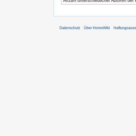
Anzahl unterschiedlicher Autoren der 
Datenschutz
Über HomoWiki
Haftungsauss