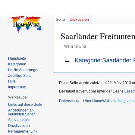
Seite
Diskussion
Saarländer Freitunte
Weiterleitung
Zur
Zur
Weiterleitung nach:
Hauptseite
Kategorie:Saarländer 
Navigation
Suche
Kategorien
springen
springen
Letzte Änderungen
Zufällige Seite
Hilfe
Diese Seite wurde zuletzt am 22. März 2013 u
Impressum
Der Inhalt ist verfügbar unter der Lizenz
Creat
Werkzeuge
Datenschutz
Über HomoWiki
Haftungsauss
Links auf diese Seite
Änderungen an
verlinkten Seiten
Spezialseiten
Druckversion
Permanenter Link