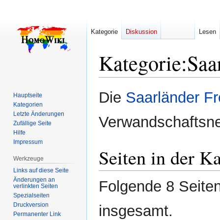
Kategorie
Diskussion
Lesen
Kategorie
:
Saa
Zur
Zur
Die
Saarländer Fr
Hauptseite
Navigation
Suche
Kategorien
springen
springen
Letzte Änderungen
Verwandschaftsne
Zufällige Seite
Hilfe
Impressum
Seiten in der K
Werkzeuge
Links auf diese Seite
Änderungen an
Folgende 8 Seiten
verlinkten Seiten
Spezialseiten
Druckversion
insgesamt.
Permanenter Link